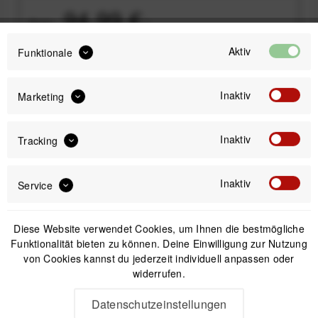
94,99 €
Preis:
*
inkl. gesetzl. MwSt.
versandkostenfrei (DE & AT)
Aktiv
Funktionale
Sofort versandfertig, Lieferzeit ca. 1-3 Werktage
Inaktiv
Marketing
Inaktiv
Tracking
IN DEN
WARENKORB
Inaktiv
Service
Offizieller Online-Shop
Diese Website verwendet Cookies, um Ihnen die bestmögliche
Kostenloser Versand (DE & AT)
Funktionalität bieten zu können. Deine Einwilligung zur Nutzung
Sicherer Kauf auf Rechnung
von Cookies kannst du jederzeit individuell anpassen oder
widerrufen.
Beschreibung
Datenschutzeinstellungen