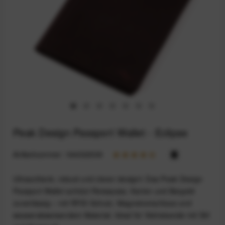
Peak Design Passport Wallet - Eclipse
Artikelnummer:
164032509
Ultraschlank, robust und clever designt: Das Peak Design
Passport Wallet schützt Reisepass, Karten und Bargeld
zuverlässig – mit RFID-Schutz, Magnetverschluss und
wasserabweisendem Material. Ideal für Vielreisende mit Stil