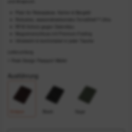
und Anspruch.
Platz für Reisepässe, Karten & Bargeld
Robustes, wasserabweisendes TerraShell™ Ultra
RFID-Schutz gegen Datenklau
Magnetverschluss mit Premium-Feeling
Ultraleicht & komfortabel in jeder Tasche
Lieferumfang
1 Peak Design Passport Wallet
Ausführung
Eclipse
Black
Sage