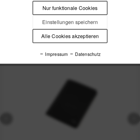
Peak Design Passport Wallet – Minimalismus trifft auf
Nur funktionale Cookies
Funktion Für Reisende, die mehr...
mehr
Einstellungen speichern
Produktsicherheit
Alle Cookies akzeptieren
Spannende Alternativen
Impressum
Datenschutz