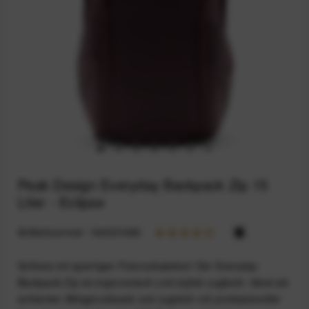
Peak Design Everyday Backpack Zip 15
Liter - Eclipse
Artikelnummer:
164031680
Schluss mit sperrigen Fotorucksäcken! Der Everyday
Backpack Zip ist ergonomisch und stylish zugleich. Ideal als
schlanker Alltagsrucksack und zugleich mit professioneller