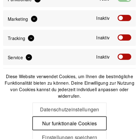
IN DEN
WARENKORB
Inaktiv
Marketing
Offizieller Online-Shop
Kostenloser Versand (DE & AT)
Inaktiv
Sicherer Kauf auf Rechnung
Tracking
Inaktiv
Service
Passendes Zubehör
Diese Website verwendet Cookies, um Ihnen die bestmögliche
Funktionalität bieten zu können. Deine Einwilligung zur Nutzung
von Cookies kannst du jederzeit individuell anpassen oder
widerrufen.
Datenschutzeinstellungen
Nur funktionale Cookies
Einstellungen speichern