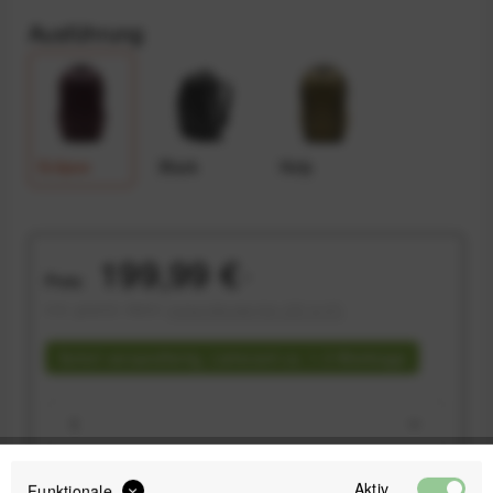
Ausführung
Eclipse
Black
Kelp
199,99 €
Preis:
*
inkl. gesetzl. MwSt.
versandkostenfrei (DE & AT)
Sofort versandfertig, Lieferzeit ca. 1-3 Werktage
Aktiv
Funktionale