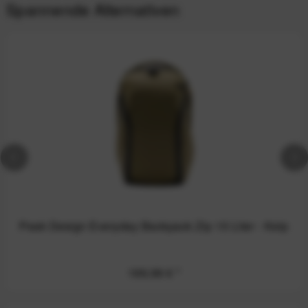
Spannende Alternativen
Peak Design Everyday Backpack Zip 15 Liter - Kelp
199,99 €
*