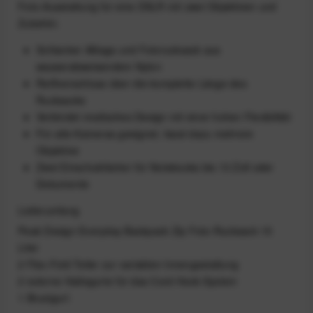
Foto-Ausstattung für eine DSLR mit zwei Objektiven und
Zubehör.
Schlanker Alltags-und Fotorucksack aus
wasserabweisendem Nylon
Reißverschluss über die komplette Länge des
Rucksacks
Verbindet modisches Design mit einer hohen Flexibilität
Für alle Kameras geeignet, fasst dazu mehrere
Objektive
Zwei Einschubfächer für Notebooks bis 13 Zoll oder
Dokumente
Lieferumfang
Peak Design Everyday Backpack Zip Foto-Rucksack 15
Liter
2 Flex-Fold Teiler zur variablen Innengestaltung
2 externe Haltegurte für das Cord-Hook-System
1 Brustgurt