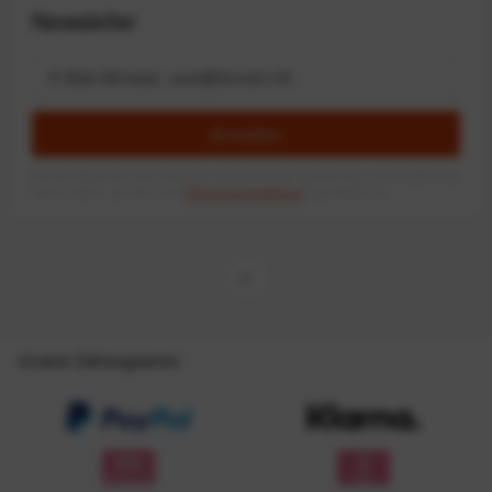
Newsletter
Anmelden
Mit dem Absenden des Formulars erlaube ich die Speicherung und Verarbeitung
meiner Daten, wie Sie in der
Datenschutzerklärung
beschrieben ist.
Unsere Zahlungsarten