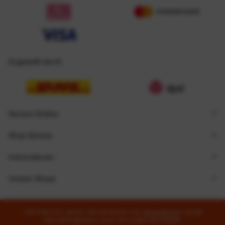
Zugestellt durch
Service Hotline
Shop Service
Informationen
Unsere Shops
* Alle Preise inkl. gesetzl. Mehrwertsteuer zzgl.
Versandkosten
und ggf.
Nachnahmegebühren, wenn nicht anders beschrieben