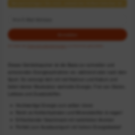
Benachrichtigen Sie mich, sobald der Artikel lieferbar ist.
Anmelden
Ich habe die
Datenschutzbestimmungen
zur Kenntnis genommen.
Dieses Getränkepulver ist die Basis zur schnellen und
schonenden Energieaufnahme vor, während oder nach dem
Sport. Es versorgt dich mit viel Natrium und Kalium und
liefert deiner Muskulatur wertvolle Energie. Frei von Gluten,
Laktose und Zusatzstoffen.
Hochwertige Energie zum selber mixen
Reich an Kohlenhydraten und Mineralstoffen & vegan!
Erfrischender Geschmack mit natürlichen Aromen
Perfekt zum Ausdauersport mit hohem Energiebedarf