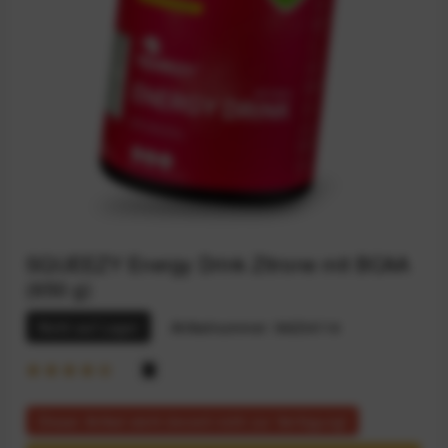
SQUEEZY Energy Drink Zitrone mit BCAA
(650 g)
Nicht auf Lager
Artikelnummer:
94234114
Dieser Artikel steht derzeit nicht zur Verfügung!