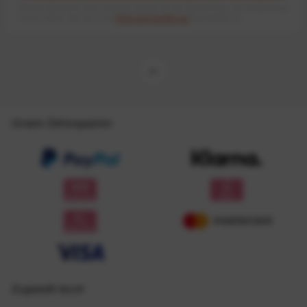
Mit dem Absenden des Formulars erlaube ich die Speicherung und Verarbeitung
meiner Daten, wie Sie in der
Datenschutzerklärung
beschrieben ist.
Unsere Zahlungsarten
Zugestellt durch