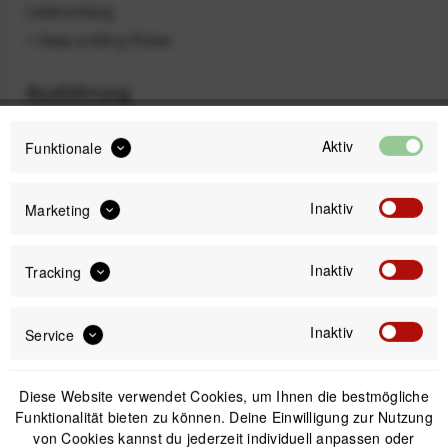
Lieferumfang
1 Dose á 650 g Pulver
Ausführung
Aktiv
Funktionale
Inaktiv
Marketing
Zitrone
Orange
Kirsche
Inaktiv
Tracking
17,90 €
Preis:
*
Inaktiv
Service
Inhalt:
0.65 Kilogramm (27,54 € * / 1 Kilogramm)
inkl. gesetzl. MwSt.
versandkostenfrei (DE & AT)
Diese Website verwendet Cookies, um Ihnen die bestmögliche
Funktionalität bieten zu können. Deine Einwilligung zur Nutzung
Offizieller Online-Shop
von Cookies kannst du jederzeit individuell anpassen oder