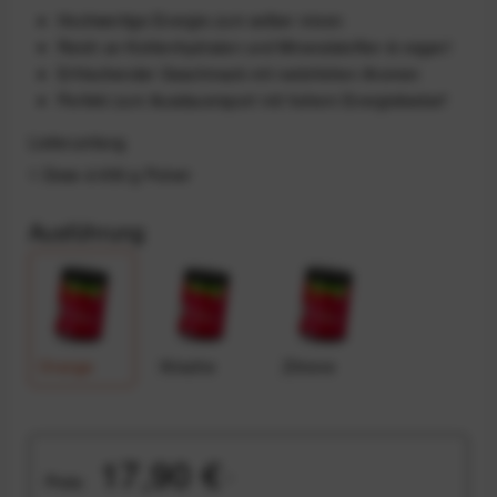
Hochwertige Energie zum selber mixen
Reich an Kohlenhydraten und Mineralstoffen & vegan!
Erfrischender Geschmack mit natürlichen Aromen
Perfekt zum Ausdauersport mit hohem Energiebedarf
Lieferumfang
1 Dose á 650 g Pulver
Ausführung
Orange
Kirsche
Zitrone
17,90 €
Preis:
*