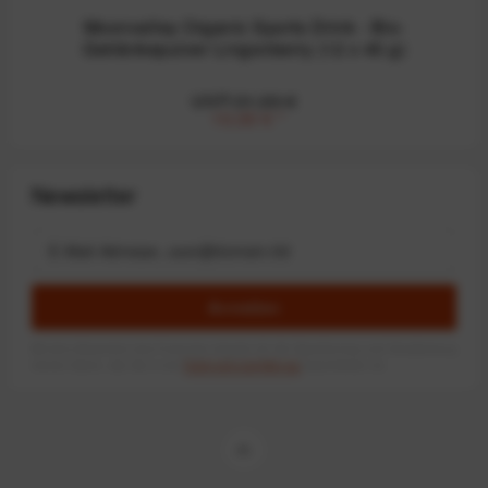
Moonvalley Organic Sports Drink - Bio-
Getränkepulver Lingonberry (12 x 45 g)
UVP:31,99 €
10,00 €
*
Newsletter
Anmelden
Mit dem Absenden des Formulars erlaube ich die Speicherung und Verarbeitung
meiner Daten, wie Sie in der
Datenschutzerklärung
beschrieben ist.