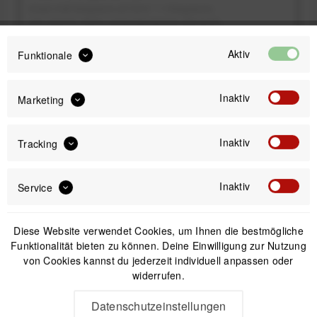
Inhalt:
0.65 Kilogramm (27,54 € * / 1 Kilogramm)
inkl. gesetzl. MwSt.
versandkostenfrei (DE & AT)
Sofort versandfertig, Lieferzeit ca. 1-3 Werktage
Aktiv
Funktionale
Inaktiv
Marketing
Inaktiv
Tracking
IN DEN
WARENKORB
Inaktiv
Service
Offizieller Online-Shop
Kostenloser Versand (DE & AT)
Sicherer Kauf auf Rechnung
Diese Website verwendet Cookies, um Ihnen die bestmögliche
Funktionalität bieten zu können. Deine Einwilligung zur Nutzung
von Cookies kannst du jederzeit individuell anpassen oder
widerrufen.
Beschreibung
SQUEEZY ENERGY DRINK ORANGE 650g
Datenschutzeinstellungen