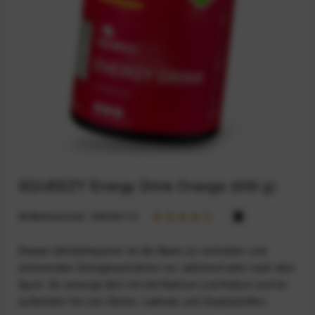
SQUEEZY Energy Drink Orange (650 g)
Artikelnummer:
94234112
Dieses Getränkepulver ist die Basis zur schnellen und
schonenden Energieaufnahme vor, während oder nach dem
Sport. Es versorgt dich mit viel Natrium und Kalium und ist
außerdem frei von Gluten, Laktose und Zusatzstoffen.