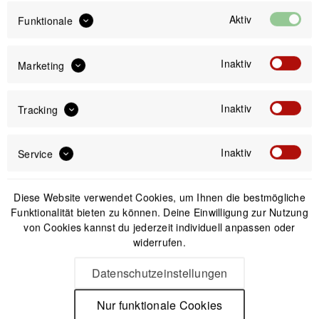
Aktiv
Funktionale
-69%
-72%
Inaktiv
Marketing
Inaktiv
Tracking
Inaktiv
Service
Diese Website verwendet Cookies, um Ihnen die bestmögliche
Funktionalität bieten zu können. Deine Einwilligung zur Nutzung
Moonvalley Organic
Moonvalley Organic
von Cookies kannst du jederzeit individuell anpassen oder
Sports Drink - Bio-
Protein Blend Mix - Bio-
widerrufen.
Getränkepulver
Getränkepulver (750 g)
Lingonberry (12 x 45 g)
UVP:
31,99 € *
UVP:
35,90 € *
Datenschutzeinstellungen
10,00 € *
10,00 € *
Nur funktionale Cookies