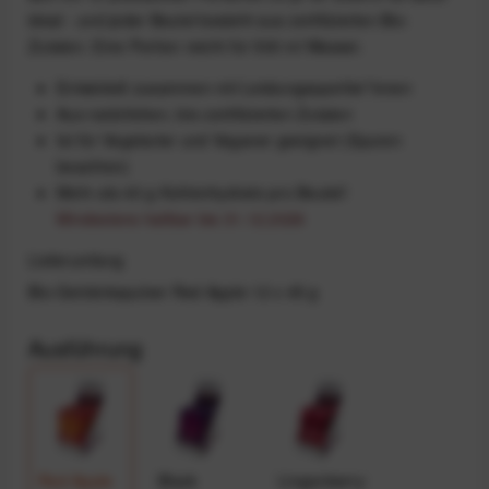
ideal - und jeder Beutel besteht aus zertifizierten Bio-
Zutaten. Eine Portion reicht für 500 ml Wasser.
Entwickelt zusammen mit Leistungssportler*innen
Aus natürlichen, bio-zertifizierten Zutaten
Ist für Vegetarier und Veganer geeignet (Spuren
beachten)
Mehr als 40 g Kohlenhydrate pro Beutel!
Mindestens haltbar bis 31.12.2026
Lieferumfang
Bio-Getränkepulver Red Apple 12 x 45 g
Ausführung
Red Apple
Black
Lingonberry