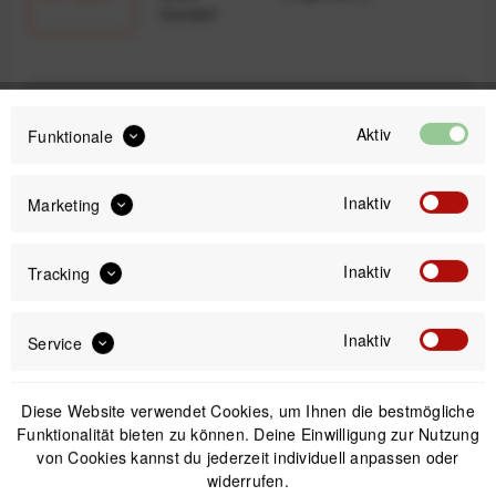
Currant
10,00 €
31,99 €
UVP:
Preis:
*
Aktiv
Funktionale
inkl. gesetzl. MwSt.
versandkostenfrei (DE & AT)
Inaktiv
Marketing
Sofort versandfertig, Lieferzeit ca. 1-3 Werktage
Inaktiv
Tracking
Inaktiv
Service
IN DEN
WARENKORB
Diese Website verwendet Cookies, um Ihnen die bestmögliche
Funktionalität bieten zu können. Deine Einwilligung zur Nutzung
Offizieller Online-Shop
Kostenloser Versand (DE & AT)
von Cookies kannst du jederzeit individuell anpassen oder
Sicherer Kauf auf Rechnung
widerrufen.