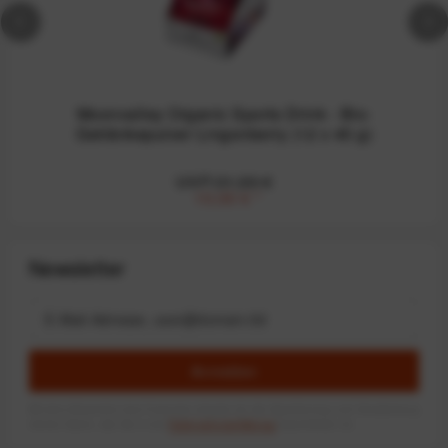
Moonvalley Organic Sports Drink - Bio-
Getränkepulver Lingonberry (12 x 45 g)
UVP:31,99 €
10,00 €
*
Newsletter
Anmelden
Mit dem Absenden des Formulars erlaube ich die Speicherung und Verarbeitung
meiner Daten, wie Sie in der
Datenschutzerklärung
beschrieben ist.