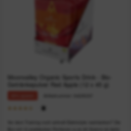
Moonvalley Organic Sports Drink - Bio-
Getränkepulver Red Apple (12 x 45 g)
69% sparen
Artikelnummer:
94235237
Vor dem Training noch schnell Elektrolyte nachtanken? Die
Box mit 12 praktischen Portionen zu je 45 Gramm ist dafür