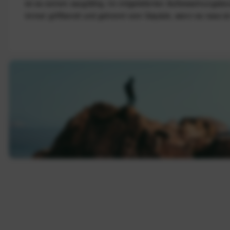
ist es extrem saugfähig. Im mitgelieferten Aufbewahrungsbe
immer griffbereit und getrennt vom Gepäck, wenn es nass is