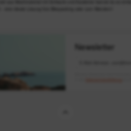
utel aus Meshmaterial mit Schlaufe und Karabiner kannst du es ein
t - eine ideale Lösung fürs Bikepacking oder zum Wandern!
Newsletter
Mit dem Absenden des Formulars 
in der
Datenschutzerklärung
besch