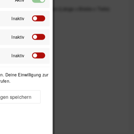
Maße verpackt
11 x 5,6 x 5,5 cm (Länge x Breite x Tiefe)
Inaktiv
Farbe
Dunkelgrau
Inaktiv
Inaktiv
. Deine Einwilligung zur
rufen.
ngen speichern