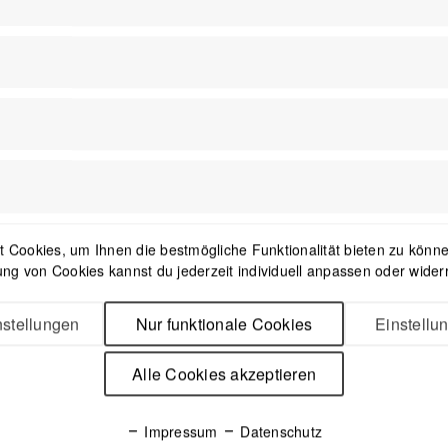
Fläche aufgefaltet
120 x 60 cm (Länge x Breite)
Material
Nanofaser
Gewicht
81 g (mit Beutel)
 Cookies, um Ihnen die bestmögliche Funktionalität bieten zu können
ng von Cookies kannst du jederzeit individuell anpassen oder wider
stellungen
Nur funktionale Cookies
Einstellu
Alle Cookies akzeptieren
Impressum
Datenschutz