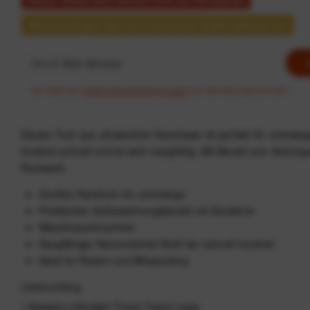
Benachrichtigen Sie mich, sobald der Artikel lieferbar ist.
Ich habe die
Datenschutzbestimmungen
zur Kenntnis genommen.
Dieses Tuch aus ultraleichter Nanofaser ist perfekt für unterweg
trocknet schnell und ist sehr saugfähig. Mit Beutel zum Anbrin
Rucksack.
Großes Handtuch für unterwegs
Praktischer Aufbewahrungsbeutel mit Karabiner
Waschmaschinenfest
Saugfähiger Nanomaterial-Stoff der schnell trocknet
Ideal für Reisen und Bikepacking
Lieferumfang
1 Matador Ultralight Travel Towel Large