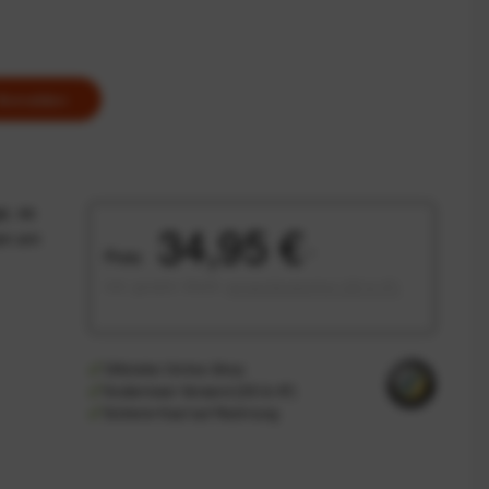
Anmelden
s, es
34,95 €
gen am
Preis:
*
inkl. gesetzl. MwSt.
versandkostenfrei (DE & AT)
Offizieller Online-Shop
Kostenloser Versand (DE & AT)
Sicherer Kauf auf Rechnung