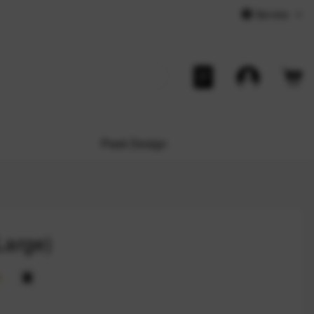
Service
Peak Design
Large)