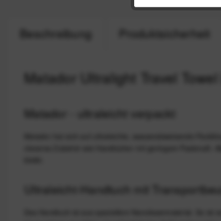
Beschreibung
Produktsicherheit
Matador Ultralight Travel Towel
Matador - ultraleicht verpackt
Matador hat sich auf ultraleichte, wasserabweisende Packlös
cleveres Zubehör wie Handtücher mit geringem Packmaß. A
bleibt.
Ultraleicht-Handtuch mit Transportbeu
Das Handtuch ist aus speziellem Nanofasermaterial. So ist e