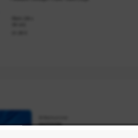
Klein (39 x
39 cm)
21,95 €
Artikelnummer
94233289