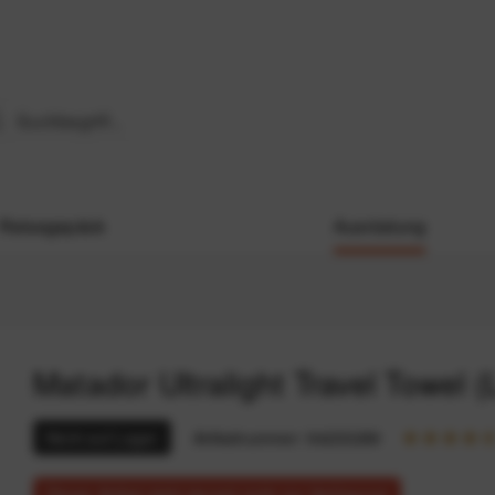
Reisegepäck
Ausrüstung
Matador Ultralight Travel Towel (
Nicht auf Lager
Artikelnummer:
94233289
Dieser Artikel steht derzeit nicht zur Verfügung!