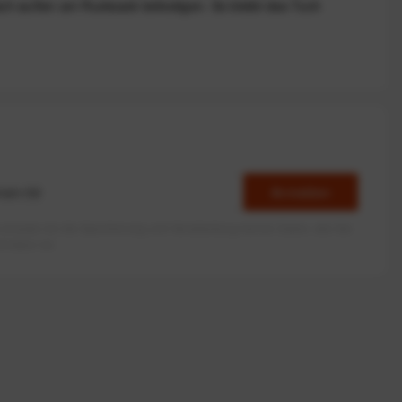
fach außen am Rucksack befestigen. So bleibt das Tuch
Anmelden
erlaube ich die Speicherung und Verarbeitung meiner Daten, wie Sie
rieben ist.