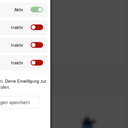
Aktiv
Inaktiv
Inaktiv
Inaktiv
. Deine Einwilligung zur
rufen.
ngen speichern