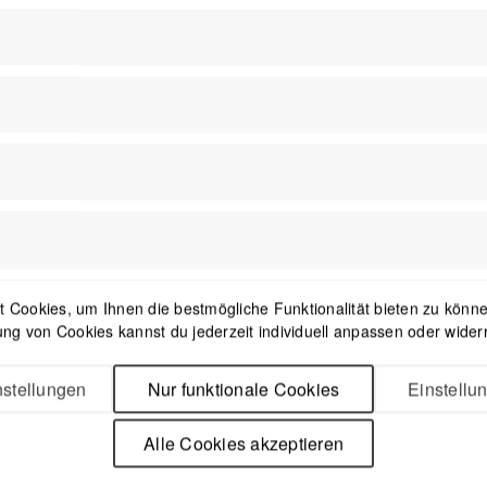
 Cookies, um Ihnen die bestmögliche Funktionalität bieten zu können
ng von Cookies kannst du jederzeit individuell anpassen oder wider
stellungen
Nur funktionale Cookies
Einstellu
Alle Cookies akzeptieren