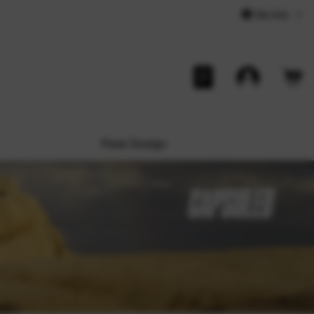
Service
Peak Design