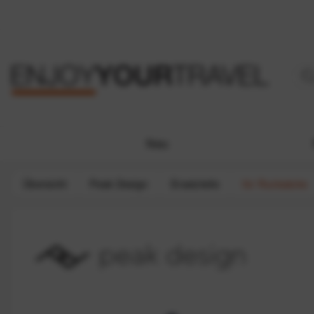
Neu
Übersicht
Peak Design
Ersatzteile
für Rucksäcke