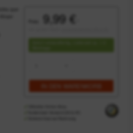
thöhe quer
9,99 €
 Körper
Preis:
*
inkl. gesetzl. MwSt.
versandkostenfrei (DE & AT)
2
Sofort versandfertig, Lieferzeit ca. 1-3
Werktage
IN DEN
WARENKORB
Offizieller Online-Shop
Kostenloser Versand (DE & AT)
Sicherer Kauf auf Rechnung