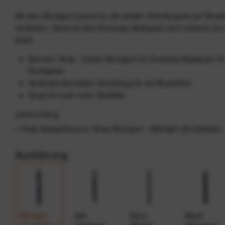
Mit dem Brustgurt kannst du die beiden Schultergurte auf Brus
verbinden. Damit ist dein Everyday Backpack noch sicherer am
fixiert.
Sternum Strap - Ersatz-Brustgurt für Everyday Backpack V
Rucksäcke
Verbindet die beiden Schultergurte auf Brusthöhe
Sorgt für noch mehr Stabilität
Lieferumfang
1 Peak DesignSternum Strap Brustgurt - Midnight (Dunkelblau)
Ausführung
Midnight
Ash
Bone
Black