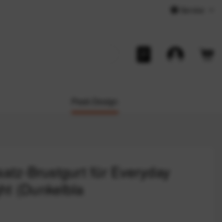
Service
Peak Design
atz-Brustgurt für Everyday
ht (Dunkelbla