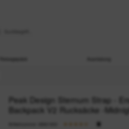
Reisegepäck
Ausrüstung
Peak Design Sternum Strap - Ers
Backpack V2 Rucksäcke -Midnig
Artikelnummer:
68921833