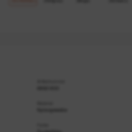
(Dunkelblau)
(Hellgrau)
(Beige)
(Schwarz)
Artikelnummer
68921833
Material
Nylongewebe
Farbe
Dunkelblau