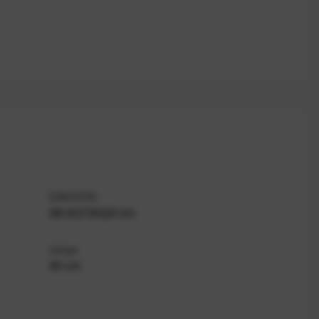
EAN/GTIN
0818373022143
Länge
30 cm