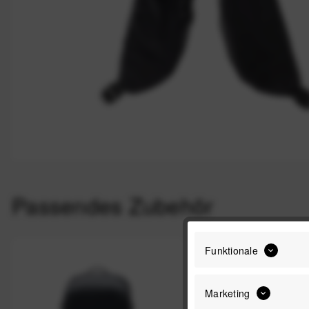
Passendes Zubehör
Funktionale
Marketing