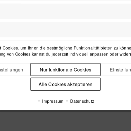
 Cookies, um Ihnen die bestmögliche Funktionalität bieten zu können
tdoor
ng von Cookies kannst du jederzeit individuell anpassen oder wider
Liter -
stellungen
Nur funktionale Cookies
Einstellu
Alle Cookies akzeptieren
Impressum
Datenschutz