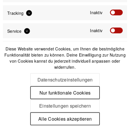
Passendes Zubehör
Inaktiv
Tracking
Inaktiv
Service
Diese Website verwendet Cookies, um Ihnen die bestmögliche
Funktionalität bieten zu können. Deine Einwilligung zur Nutzung
von Cookies kannst du jederzeit individuell anpassen oder
widerrufen.
Datenschutzeinstellungen
Nur funktionale Cookies
Peak Design Mobile Wireless Charging Stand
Einstellungen speichern
Ladestation - Black (Schwarz)
Alle Cookies akzeptieren
89,99 €
*