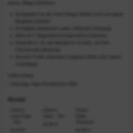
deinen Alltag erleichtern.
Kompatibel mit der Peak Design Mobile Linie und Apple
MagSafe Zubehör
Ermöglicht kabelloses Laden (Wireless Charging)
SlimLink™ Magnettechnologie hält bombenfest
Erleichtert z. B. das Navigieren im Auto, auf dem
Fahrrad oder Motorrad
Rundum Puffer absorbiert mögliche Stöße oder Stürze
zuverlässig
Lieferumfang
1 Everyday Case Smartphone-Hülle
Modell
Clarino
Clarino
Fabric
Loop Case
Case - Tan
Case -
- Tan
Charcoal
44,99 €
54,99 €
44,99 €