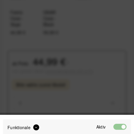
Fabric
GNAR
Case -
Case -
Sage
Black
44,99 €
59,99 €
44,99 €
ab
Preis:
*
inkl. gesetzl. MwSt.
versandkostenfrei (DE & AT)
Bitte wähle zuerst
Modell
IN DEN
WARENKORB
Aktiv
Funktionale