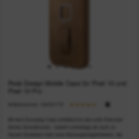
Peak Design Mobile Case für Pixel 10 und
Pixel 10 Pro
Artikelnummer:
164031775
Mit dem Everyday Case entfaltest du das volle Potenzial
deines Smartphones - sowohl unterwegs als auch zu
Hause! Entdecke viele neue Nutzungsmöglichkeiten, die