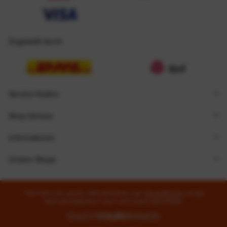
Zugestellt durch
Service Hotline
Shop Service
Informationen
Unsere Shops
* Alle Preise inkl. gesetzl. Mehrwertsteuer zzgl.
Versandkosten
und ggf.
Nachnahmegebühren, wenn nicht anders beschrieben