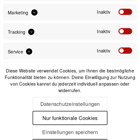
Inaktiv
Marketing
Offizieller Online-Shop
Kostenloser Versand (DE & AT)
Sicherer Kauf auf Rechnung
Inaktiv
Tracking
Passendes Zubehör
Inaktiv
Service
Diese Website verwendet Cookies, um Ihnen die bestmögliche
Funktionalität bieten zu können. Deine Einwilligung zur Nutzung
von Cookies kannst du jederzeit individuell anpassen oder
widerrufen.
Datenschutzeinstellungen
Nur funktionale Cookies
Einstellungen speichern