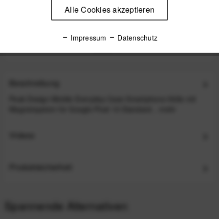
Alle Cookies akzeptieren
Peak Design Mobile Wireless Charging Stand
Ladestation - Black (Schwarz)
Impressum
Datenschutz
89,99 €
*
Beschreibung
Peak Design Mobile Everyday Case Smartphone-Hülle mit
Magnetsystem für Google Pixel 10 Standard...
mehr
Videos
Produktsicherheit
Spannende Alternativen