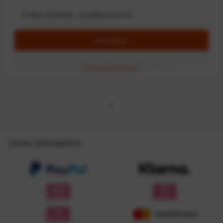
Anmelden
Mit dem Absenden des Formulars erlaube ich die Speicherung und Verarbeitung
meiner Daten, wie Sie in der
Datenschutzerklärung
beschrieben ist.
Unsere Zahlungsarten