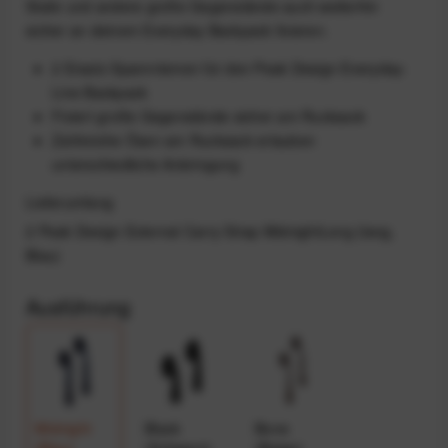
Stativ und andere große Gegenstände auch weiterhin
sicher an deinem Everyday Backpack fixieren.
2 Ersatz-Spannriemen für den Peak Design Everyday-
Line Backpack
Fixiert große Gegenstände sicher am Rucksack
Zahlreiche Ösen am Rucksack erlauben
unterschiedliche Anbringung
Lieferumfang
2 Peak Design External Carry Strap MidnightLong (lang,
Blau)
Ausführung
Midnight
Black
Bone
(Blau)
(Schwarz)
(Beige)