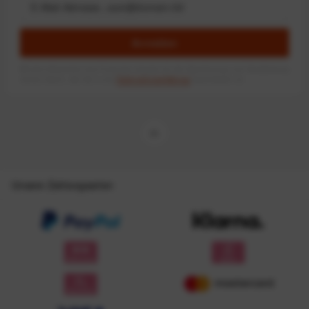
Anmelden
Mit dem Absenden des Formulars erlaube ich die Speicherung und Verarbeitung
meiner Daten, wie Sie in der
Datenschutzerklärung
beschrieben ist.
Unsere Zahlungsarten