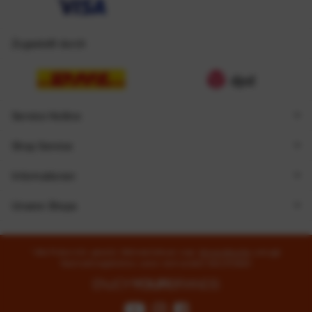
Zugestellt durch
Service Hotline
Shop Service
Informationen
Unsere Shops
* Alle Preise inkl. gesetzl. Mehrwertsteuer zzgl.
Versandkosten
und ggf.
Nachnahmegebühren, wenn nicht anders beschrieben