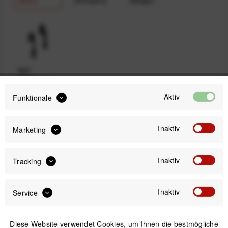
Ash
(Hellgrau)
Aktiv
Funktionale
9,99 €
Inaktiv
Marketing
Preis:
*
inkl. gesetzl. MwSt.
versandkostenfrei (DE & AT)
Inaktiv
Tracking
Sofort versandfertig, Lieferzeit ca. 1-3 Werktage
Inaktiv
Service
Diese Website verwendet Cookies, um Ihnen die bestmögliche