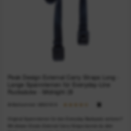
Peak Design External Carry Straps Long -
Lange Spannriemen für Everyday-Line
Rucksäcke - Midnight (B
Artikelnummer:
68921818
Original-Spannriemen für den Everyday Backpack verloren?
Mit diesen Ersatz-External Carry Straps kannst du dein