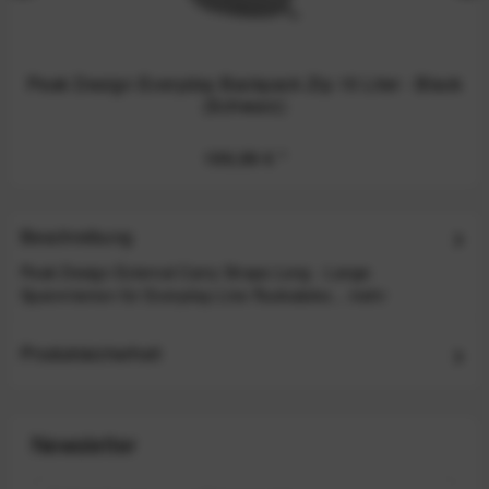
Peak Design Everyday Backpack Zip 15 Liter - Black
(Schwarz)
199,99 €
*
Beschreibung
Peak Design External Carry Straps Long - Lange
Spannriemen für Everyday-Line Rucksäcke...
mehr
Produktsicherheit
Newsletter