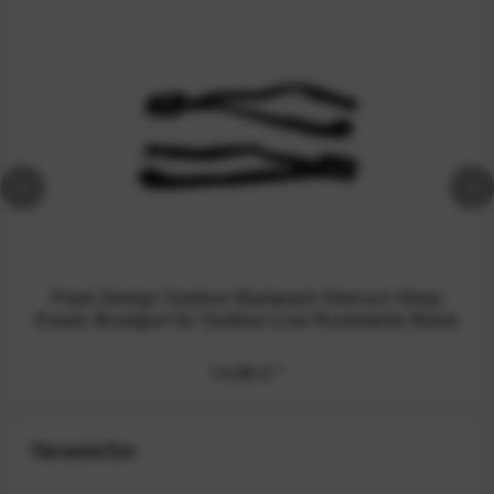
Peak Design Outdoor Backpack Sternum Strap
Ersatz-Brustgurt für Outdoor-Line Rucksäcke Black
14,99 €
*
Newsletter