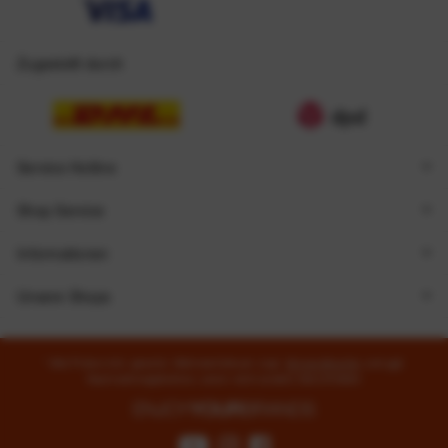
Zugestellt durch
Service Hotline
Shop Service
Informationen
Unsere Shops
* Alle Preise inkl. gesetzl. Mehrwertsteuer zzgl.
Versandkosten
und ggf.
Nachnahmegebühren, wenn nicht anders beschrieben