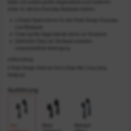
Stativ und andere große Gegenstände auch weiterhin
sicher an deinem Everyday Backpack fixieren.
2 Ersatz-Spannriemen für den Peak Design Everyday-
Line Backpack
Fixiert große Gegenstände sicher am Rucksack
Zahlreiche Ösen am Rucksack erlauben
unterschiedliche Anbringung
Lieferumfang
2 Peak Design External Carry Strap Ash Long (lang,
Hellgrau)
Ausführung
Ash
Black
Midnight
(Hellgrau)
(Schwarz)
(Blau)