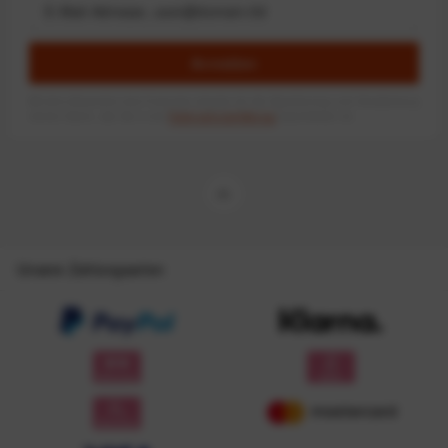
Anmelden
Mit dem Absenden des Formulars erlaube ich die Speicherung und Verarbeitung
meiner Daten, wie Sie in der
Datenschutzerklärung
beschrieben ist.
Unsere Zahlungsarten