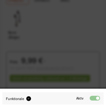
Bone
(Beige)
9,99 €
Preis:
*
inkl. gesetzl. MwSt.
versandkostenfrei (DE & AT)
Sofort versandfertig, Lieferzeit ca. 1-3 Werktage
Aktiv
Funktionale