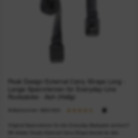
Peak Design External Carry Straps Long -
Lange Spannriemen für Everyday-Line
Rucksäcke - Ash (Hellgr
Artikelnummer:
68921820
Original-Spannriemen für den Everyday Backpack verloren?
Mit diesen Ersatz-External Carry Straps kannst du dein