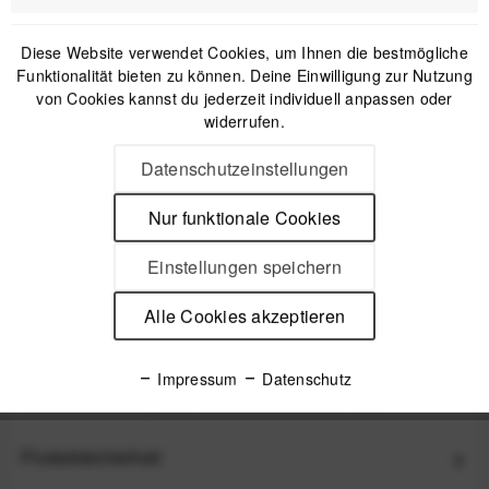
Diese Website verwendet Cookies, um Ihnen die bestmögliche
Funktionalität bieten zu können. Deine Einwilligung zur Nutzung
38,88 €
39,90 €
von Cookies kannst du jederzeit individuell anpassen oder
UVP:
Preis:
*
widerrufen.
inkl. gesetzl. MwSt.
versandkostenfrei (DE & AT)
Datenschutzeinstellungen
Offizieller Online-Shop
Nur funktionale Cookies
Kostenloser Versand (DE & AT)
Sicherer Kauf auf Rechnung
Einstellungen speichern
Alle Cookies akzeptieren
Beschreibung
KEEGO Trinkflasche Dark Matter - Sportflasche mit
Impressum
Datenschutz
Innenbeschichtung aus Titan Die innovative...
mehr
Produktsicherheit