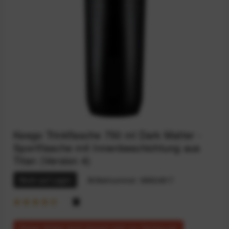
Keego Trinkflasche 750 ml Dark Matter -
Sportflasche mit Innenbeschichtung aus
Titan (Version 4)
Nicht auf Lager
Artikelnummer:
68924817
Dieser Artikel steht derzeit nicht zur Verfügung!