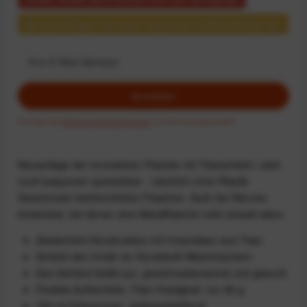
Benachrichtigen Sie mich, sobald der Artikel lieferbar ist.
Anmelden
Ich habe die
Datenschutzbestimmungen
zur Kenntnis genommen.
Neuauflage der innovativen Flasche mit Titanschicht. Jetzt
noch bequemer quetschbar - natürlich ohne Plastik-
Geschmack herkömmlicher Flaschen. Auch bei Rennen
einsetzbar, bei denen eine Metallflasche nicht erlaubt wäre.
Zweischicht-Konstruktion mit Innenleben aus Titan
Schützt den Inhalt vor Kunststoff-Weichmachern
Das Getränk bleibt pur, geschmacksneutral und gesund
Flexible Außenhülle, Titan-Festigkeit: nur 86 g
750 ml Füllvolumen, selbstschließend