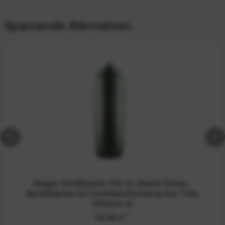
Spannende Alternativen
Keego Trinkflasche 750 ml Gravel Green -
Sportflasche mit Innenbeschichtung aus Titan
(Version 4)
39,90 €
*