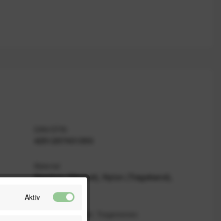
EAN/GTIN
4251207401350
Material
Neodym (Magnet), Nylon (Trageband),
TPU
Aktiv
Gewicht (leer) inkl. Trageriemen