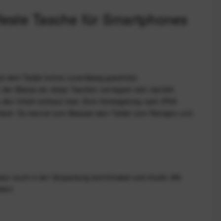
feste Tasche für Smartphones
d dein Tablet immer zuverlässig geschützt.
n der Masse ab: diese Taschen verriegeln sich nämlich
 den Inhalt verstaut hast. Eine Versiegelung nach IPX8
tisch: Du kannst zum Beispiel dein Tablet zum Reinigen und
tur auch in der Verpackung komfortabel und intuitiv. Mit
tert.