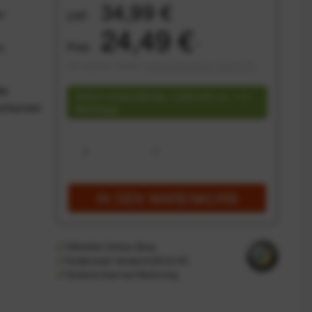
34,99 €
er
UVP:
24,49 €
Preis:
*
n.
inkl. gesetzl. MwSt.
versandkostenfrei (DE & AT)
le
Sofort versandfertig, Lieferzeit ca. 1-3
uchscreen
Werktage
IN DEN
WARENKORB
Offizieller Online-Shop
Kostenloser Versand (DE & AT)
Sicherer Kauf auf Rechnung