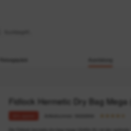
Reisegepäck
Ausrüstung
Fidlock Hermetic Dry Bag Mega
30% sparen
Artikelnummer:
59202894
Die Fidlock hermetic dry bag mega (Größe XL) ist der optimale