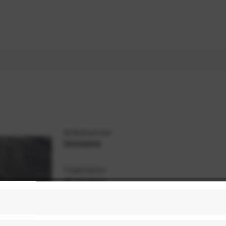
Artikelnummer
59202894
Trageriemen
40 x 0,9 cm
Farbe
Schwarz / Transparent