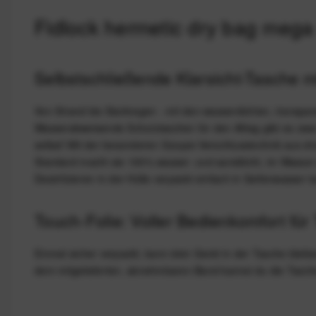
Fidlock hermetic dry bag mega
Selbstschließende Klarsicht-Tasche 
Von Strand bis Starkregen - mit den wasserdichten, transpar
Wasserabweisende Schutztaschen für den Alltag gibt es zwar 
selbst! Mit der besonderen Gooper-Verschlusstechnik aus dre
Standard macht sie 100% wasser- und sanddicht, im Wasser so
Desinfizieren in der Hülle verpackt einfach in Seifenwasser 
Touch-Folie: Voller Bedienkomfort fü
Einmal sicher verpackt, kann dein Gerät in der Tasche bleibe
dem mitgelieferten, abnehmbaren Band kannst du die Tasche 