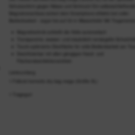
Schutzschirm gegen Nässe und Schmutz! Ein selbstschließend
Magnetverschluss sichert dein Smartphone effektiv bei voller
Bedienbarkeit - sogar bis auf 30 m Wassertiefe! Mit Tragerieme
Magnettechnik schließt die Hülle automatisch
Transparente, wasser- und staubdicht versiegelte Schutzhül
Touch-optimierte Oberfläche für volle Bedienbarkeit am To
Desinfizierbar mit allen gängigen Hand- und
Flächendesinfektionsmitteln
Lieferumfang
1 Fidlock hermetic dry bag mega (Größe XL)
1 Tragegurt