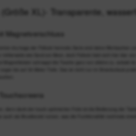
 (Größe XL)- Transparente, wasser
mit Magnetverschluss
enten dry bags der Fidlock hermetic-Serie sind deine Wertsachen un
mittlerweile wie Sand am Meer, doch Fidlock hebt sich hier klar vo
i Magnetleisten schnappt die Tasche ganz von alleine zu, sobald du
gar bis auf 30 Meter Tiefe. Das ist nicht nur im Strandurlaub prak
tauchen.
r Touchscreens
n, denn dank der touch-optimierten Folie ist die Bedienung der Tasta
auch als Brustbeutel nutzen, was die Funktionalität nochmals erwei