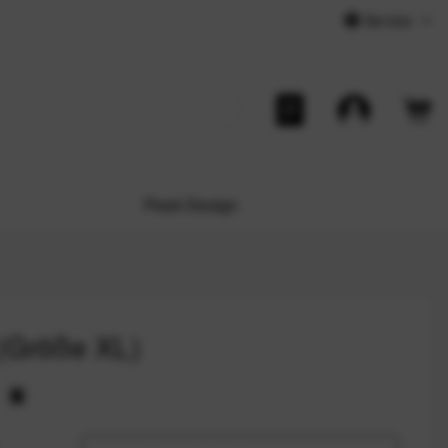
Service
Peak Design
 (Größe XL)