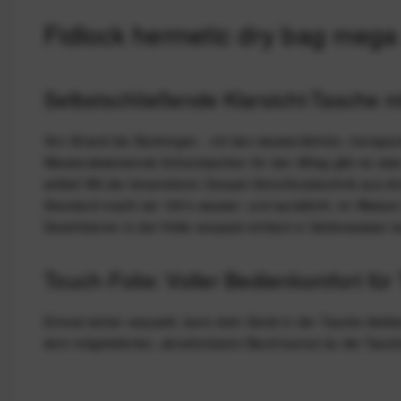
Fidlock hermetic dry bag mega
Selbstschließende Klarsicht-Tasche 
Von Strand bis Starkregen - mit den wasserdichten, transpar
Wasserabweisende Schutztaschen für den Alltag gibt es zwar 
selbst! Mit der besonderen Gooper-Verschlusstechnik aus dre
Standard macht sie 100% wasser- und sanddicht, im Wasser so
Desinfizieren in der Hülle verpackt einfach in Seifenwasser 
Touch-Folie: Voller Bedienkomfort fü
Einmal sicher verpackt, kann dein Gerät in der Tasche bleibe
dem mitgelieferten, abnehmbaren Band kannst du die Tasche 