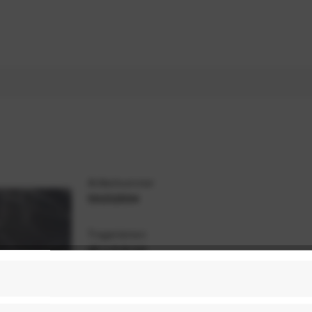
Artikelnummer
59202894
Trageriemen
40 x 0,9 cm
Farbe
Schwarz / Transparent