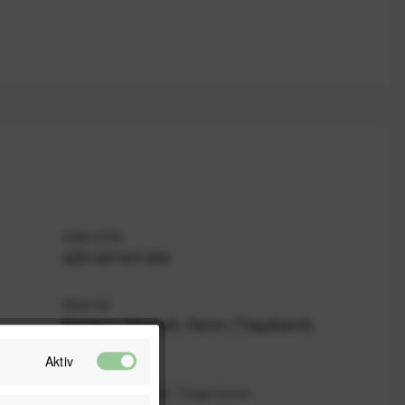
EAN/GTIN
4251207401350
Material
Neodym (Magnet), Nylon (Trageband),
TPU
Aktiv
Gewicht (leer) inkl. Trageriemen