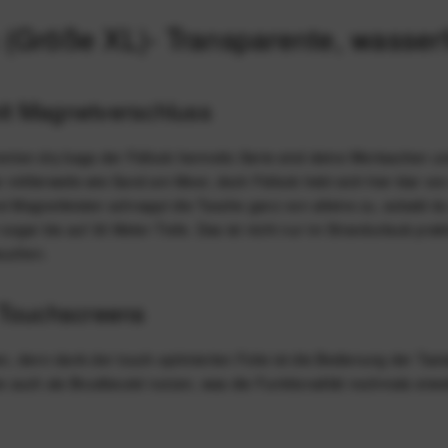
 (Größe XL)- Transparente, wasser
mit Magnetverschluss
enten dry bags der Fidlock hermetic-Serie sind deine Wertsachen un
mittlerweile wie Sand am Meer, doch Fidlock hebt sich hier klar vo
i Magnetleisten schnappt die Tasche ganz von alleine zu, sobald du
gar bis auf 30 Meter Tiefe. Das ist nicht nur im Strandurlaub prak
tauchen.
r Touchscreens
n, denn dank der touch-optimierten Folie ist die Bedienung der Tasta
auch als Brustbeutel nutzen, was die Funktionalität nochmals erwei