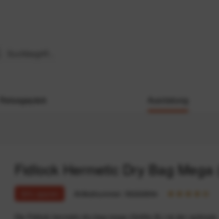
Reisegepäck
Ausrüstung
Fidlock Hermetic Dry Bag Mega
30% sparen
Artikelnummer:
59202894
Die Fidlock hermetic dry bag mega (Größe XL) ist der optimale