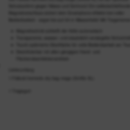
Schutzschirm gegen Nässe und Schmutz! Ein selbstschließend
Magnetverschluss sichert dein Smartphone effektiv bei voller
Bedienbarkeit - sogar bis auf 30 m Wassertiefe! Mit Tragerieme
Magnettechnik schließt die Hülle automatisch
Transparente, wasser- und staubdicht versiegelte Schutzhül
Touch-optimierte Oberfläche für volle Bedienbarkeit am To
Desinfizierbar mit allen gängigen Hand- und
Flächendesinfektionsmitteln
Lieferumfang
1 Fidlock hermetic dry bag mega (Größe XL)
1 Tragegurt