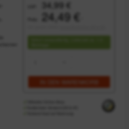
34,99 €
er
UVP:
24,49 €
Preis:
*
n.
inkl. gesetzl. MwSt.
versandkostenfrei (DE & AT)
le
Sofort versandfertig, Lieferzeit ca. 1-3
uchscreen
Werktage
IN DEN
WARENKORB
Offizieller Online-Shop
Kostenloser Versand (DE & AT)
Sicherer Kauf auf Rechnung