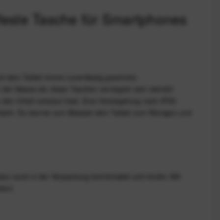
feste Tasche für Smartphones
d dein Tablet immer zuverlässig geschützt.
n der Masse ab: diese Taschen verriegeln sich nämlich
 den Inhalt verstaut hast. Eine Versiegelung nach IPX8
tisch: Du kannst zum Beispiel dein Tablet zum Reinigen und
tur auch in der Verpackung komfortabel und intuitiv. Mit
tert.