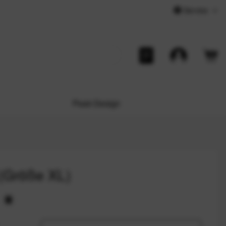
Service
Peak Design
 (Größe XL)