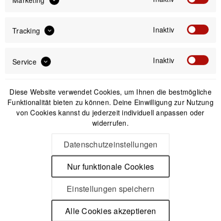
Marketing
Inaktiv
Tracking
Peak Design Micro
Clutch L-Plate -
Inaktiv
Service
Handschlaufe für
Kameras mit Handgriff
39,99 € *
Diese Website verwendet Cookies, um Ihnen die bestmögliche
Funktionalität bieten zu können. Deine Einwilligung zur Nutzung
von Cookies kannst du jederzeit individuell anpassen oder
widerrufen.
1
2
Datenschutzeinstellungen
Nur funktionale Cookies
Newsletter
Einstellungen speichern
Alle Cookies akzeptieren