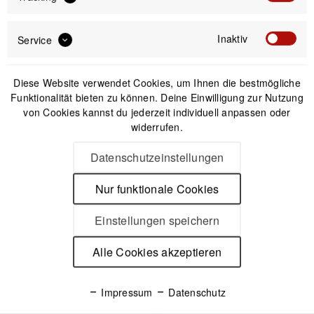
21,95 € *
16,95 € *
Inaktiv
Service
Diese Website verwendet Cookies, um Ihnen die bestmögliche
1
5
6
Funktionalität bieten zu können. Deine Einwilligung zur Nutzung
von Cookies kannst du jederzeit individuell anpassen oder
widerrufen.
Newsletter
Datenschutzeinstellungen
Nur funktionale Cookies
Einstellungen speichern
Anmelden
Mit dem Absenden des Formulars erlaube ich die Speicherung und Verarbeitung
Alle Cookies akzeptieren
meiner Daten, wie Sie in der
Datenschutzerklärung
beschrieben ist.
Impressum
Datenschutz